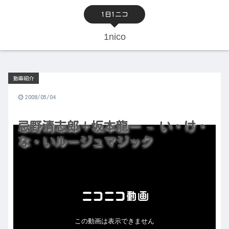
1日1ニコ
1nico
動画紹介
2008/05/04
忌野清志郎＋坂本龍一 – い・け・
な・いルージュマジック