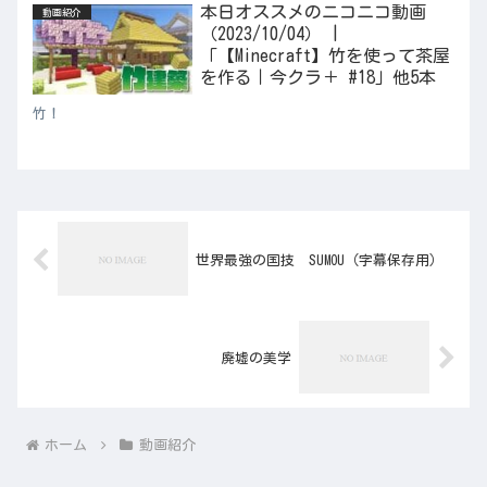
本日オススメのニコニコ動画
動画紹介
（2023/10/04） |
「【Minecraft】竹を使って茶屋
を作る｜今クラ＋ #18」他5本
竹！
世界最強の国技 SUMOU（字幕保存用）
廃墟の美学
ホーム
動画紹介