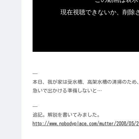
—
本日、我が家は受水槽、高架水槽の清掃のため
急いで出かける準備しないと…
—
追記。解説を書いてみました。
http://
www.no
bodypl
ace.co
m/mutt
er/200
8/05/2