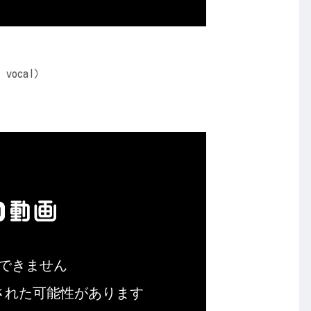
vocal）