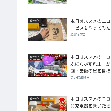
本日オススメのニコニコ
動画紹介
ービスを作ってみた
懸賞金$12
本日オススメのニコニコ動
動画紹介
ふにんがす派生：か
回・最後の星を目指し
ついに最終回
本日オススメのニコニコ
動画紹介
に充電器を繋いだら