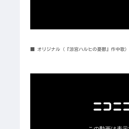
■ オリジナル（『涼宮ハルヒの憂鬱』作中歌