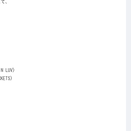
えて、
N LUV)
KETS)