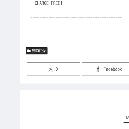
CHARGE FREE!
========================================
動画紹介
X
Facebook