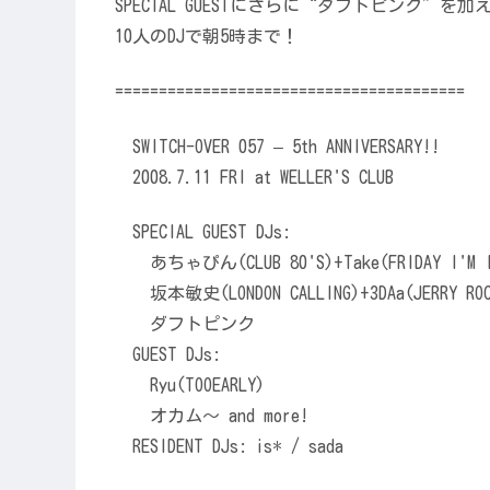
SPECIAL GUESTにさらに“ダフトピンク”を加
10人のDJで朝5時まで！
========================================
SWITCH-OVER 057 – 5th ANNIVERSARY!!
2008.7.11 FRI at WELLER'S CLUB
SPECIAL GUEST DJs:
あちゃぴん(CLUB 80'S)+Take(FRIDAY I'M I
坂本敏史(LONDON CALLING)+3DAa(JERRY ROC
ダフトピンク
GUEST DJs:
Ryu(TOOEARLY)
オカム～ and more!
RESIDENT DJs: is* / sada