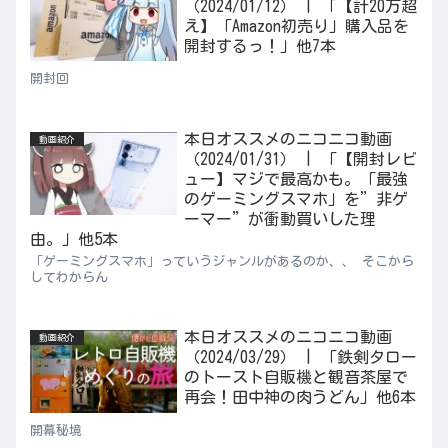
（2024/01/12） | 「【計20万超
え】「Amazon初売り」購入品を
開封するっ！」他7本
開封回
本日オススメのニコニコ動画
動画紹介
（2024/01/31） | 「【開封レビ
ュー】マジで最高かも。「最強
のゲーミングスマホ」を”非ゲ
ーマー”が衝動買いした理
由。」他5本
「ゲーミングスマホ」っていうジャンルがあるのか、、 そこから
してわからん
本日オススメのニコニコ動画
動画紹介
（2024/03/29） | 「鉄剣タロー
のトースト自販機と観音茶屋で
再会！田中神の肉うどん」他6本
開幕秘境