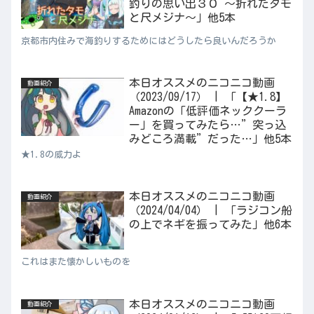
釣りの思い出３０ ～折れたタモ
と尺メジナ～」他5本
京都市内住みで海釣りするためにはどうしたら良いんだろうか
本日オススメのニコニコ動画
動画紹介
（2023/09/17） | 「【★1.8】
Amazonの「低評価ネッククーラ
ー」を買ってみたら…”突っ込
みどころ満載”だった…」他5本
★1.8の威力よ
本日オススメのニコニコ動画
動画紹介
（2024/04/04） | 「ラジコン船
の上でネギを振ってみた」他6本
これはまた懐かしいものを
本日オススメのニコニコ動画
動画紹介