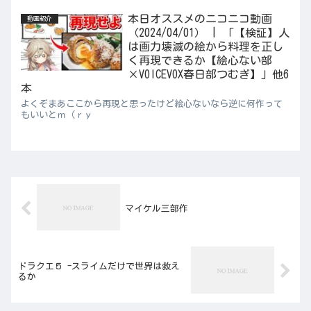
本日オススメのニコニコ動画
動画紹介
（2024/04/01） | 「【検証】人
は画力壊滅の絵から料理を正し
く再現できるか【絵心ない部
×VOICEVOX春日部つむぎ】」他6
本
よくぞまあここから再現と思ったけど絵心ないなら逆に何作って
もいいとｍ（ｒｙ
マイケル三部作
ドラクエ５ -スライムだけで世界は救え
るか