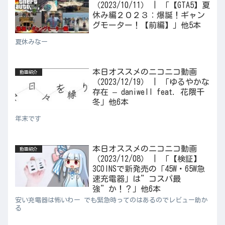
（2023/10/11） | 「【GTA5】夏
休み編２０２３：爆誕！ギャン
グモーター！【前編】」他5本
夏休みなー
本日オススメのニコニコ動画
動画紹介
（2023/12/19） | 「ゆるやかな
存在 – daniwell feat. 花隈千
冬」他6本
年末です
本日オススメのニコニコ動画
動画紹介
（2023/12/08） | 「【検証】
3COINSで新発売の「45W・65W急
速充電器」は”コスパ最
強”か！？」他6本
安い充電器は怖いわー でも緊急時ってのはあるのでレビュー助か
る