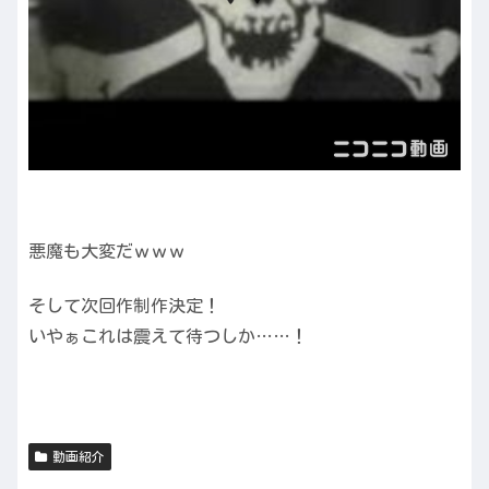
悪魔も大変だｗｗｗ
そして次回作制作決定！
いやぁこれは震えて待つしか……！
動画紹介