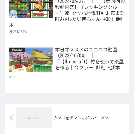
（2024/05/27） | 「【第四回10
秒動画祭】『レッキングクル
ー’98 クッパ討伐RTA 』気楽な
RTAがしたい茜ちゃん #30」他6
本
まさにRTA
本日オススメのニコニコ動画
動画紹介
（2023/10/04） |
「【Minecraft】竹を使って茶屋
を作る｜今クラ＋ #18」他5本
竹！
タマゴをチンしてボンバーマン