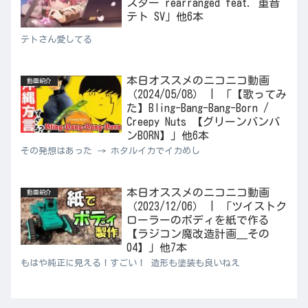
スター rearranged feat. 重音
テト SV」他6本
テトさん愛してる
本日オススメのニコニコ動画
動画紹介
（2024/05/08） | 「【歌ってみ
た】Bling-Bang-Bang-Born /
Creepy Nuts 【グリーンバンバ
ンBORN】」他6本
その発想はあった → ホタルイカでイカめし
本日オススメのニコニコ動画
動画紹介
（2023/12/06） | 「ツイストク
ローラーのボディを紙で作る
【ラジコン魔改造計画＿その
04】」他7本
もはや純正に見える！すごい！ 造形も塗装も良いねえ