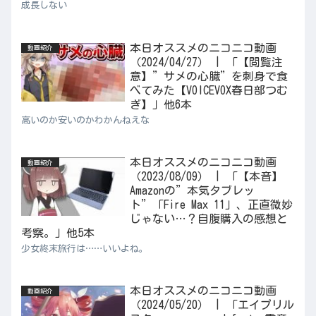
成長しない
本日オススメのニコニコ動画
動画紹介
（2024/04/27） | 「【閲覧注
意】”サメの心臓”を刺身で食
べてみた【VOICEVOX春日部つむ
ぎ】」他6本
高いのか安いのかわかんねえな
本日オススメのニコニコ動画
動画紹介
（2023/08/09） | 「【本音】
Amazonの”本気タブレッ
ト”「Fire Max 11」、正直微妙
じゃない…？自腹購入の感想と
考察。」他5本
少女終末旅行は……いいよね。
本日オススメのニコニコ動画
動画紹介
（2024/05/20） | 「エイプリル