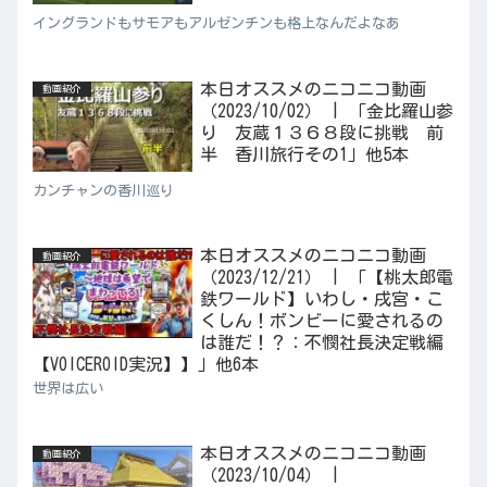
イングランドもサモアもアルゼンチンも格上なんだよなあ
本日オススメのニコニコ動画
動画紹介
（2023/10/02） | 「金比羅山参
り 友蔵１３６８段に挑戦 前
半 香川旅行その1」他5本
カンチャンの香川巡り
本日オススメのニコニコ動画
動画紹介
（2023/12/21） | 「【桃太郎電
鉄ワールド】いわし・戌宮・こ
くしん！ボンビーに愛されるの
は誰だ！？：不憫社長決定戦編
【VOICEROID実況】】」他6本
世界は広い
本日オススメのニコニコ動画
動画紹介
（2023/10/04） |