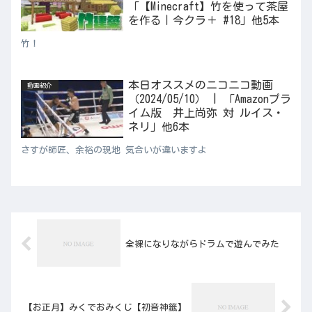
「【Minecraft】竹を使って茶屋
を作る｜今クラ＋ #18」他5本
竹！
本日オススメのニコニコ動画
動画紹介
（2024/05/10） | 「Amazonプラ
イム版 井上尚弥 対 ルイス・
ネリ」他6本
さすが師匠、余裕の現地 気合いが違いますよ
全裸になりながらドラムで遊んでみた
【お正月】みくでおみくじ【初音神籤】