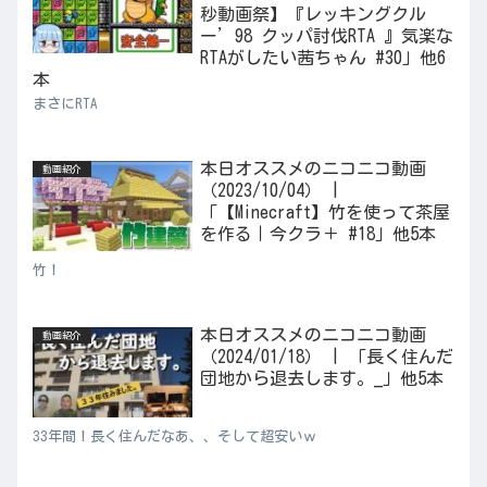
秒動画祭】『レッキングクル
ー’98 クッパ討伐RTA 』気楽な
RTAがしたい茜ちゃん #30」他6
本
まさにRTA
本日オススメのニコニコ動画
動画紹介
（2023/10/04） |
「【Minecraft】竹を使って茶屋
を作る｜今クラ＋ #18」他5本
竹！
本日オススメのニコニコ動画
動画紹介
（2024/01/18） | 「長く住んだ
団地から退去します。_」他5本
33年間！長く住んだなあ、、そして超安いｗ