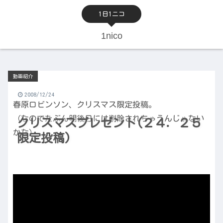
1日1ニコ
1nico
動画紹介
2008/12/24
春原ロビンソン、クリスマス限定投稿。
（なのでたぶん明後日には削除されちゃうんじゃない
クリスマスプレゼント(２４．２５
かな）
限定投稿)