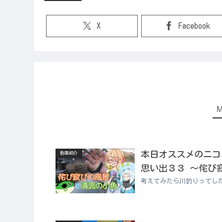
X
Facebook
本日オススメのニコニコ
動画紹介
思い出３３ ～侘び
考えてみたら川釣りってし