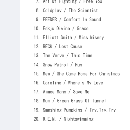
Art Of Fighting / Free You
Coldplay / The Scientist
FEEDER / Comfort In Sound
Eskju Divine / Grace
Elliott Smith / Miss Misery
BECK / Lost Cause
The Verve / This Time
Snow Patrol / Run
Mew / She Came Home For Christmas
Caroline / Where's My Love
Aimee Mann / Save Me
Mum / Green Grass Of Tunnel
Smashing Pumpkins / Try,Try,Try
R.E.M. / Nightswimming