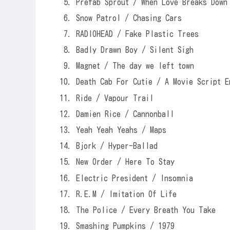
Prefab Sprout / When Love Breaks Down
Snow Patrol / Chasing Cars
RADIOHEAD / Fake Plastic Trees
Badly Drawn Boy / Silent Sigh
Magnet / The day we left town
Death Cab For Cutie / A Movie Script E
Ride / Vapour Trail
Damien Rice / Cannonball
Yeah Yeah Yeahs / Maps
Bjork / Hyper-Ballad
New Order / Here To Stay
Electric President / Insomnia
R.E.M / Imitation Of Life
The Police / Every Breath You Take
Smashing Pumpkins / 1979