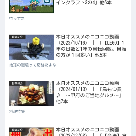
インクラフト3の4」他6本
待ってた
本日オススメのニコニコ動画
動画紹介
（2023/10/16） | 「【LEGO】1
年の日数と1年の自転回数。自転
の方が１回多い」他5本
地球の環境って奇跡だよな
本日オススメのニコニコ動画
動画紹介
（2024/01/13） | 「鳥もつ煮
♪ ～甲府のご当地グルメ～」
他7本
料理特集
本日オススメのニコニコ動画
動画紹介
（2023/12/03） | 「【合法】食