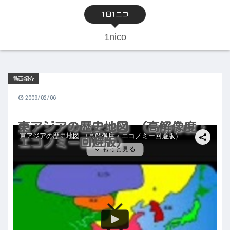
1日1ニコ
1nico
動画紹介
2009/02/06
東アジアの歴史地図 （高解像度・
エコノミー回避版）