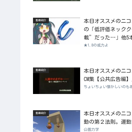
本日オススメのニコニコ動
動画紹介
の「低評価ネックク
載”だった…」他5
★1.8の威力よ
本日オススメのニコニコ
動画紹介
CM集【公共広告編】
ちょいちょい懐かしいのも
本日オススメのニコニコ
動画紹介
動の第２法則。運動方
公園力学