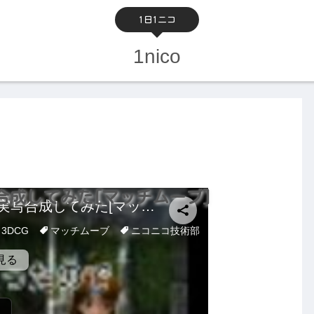
1日1ニコ
1nico
写合成してみた[マッチムーブ]