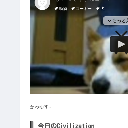
かわゆす…
今日のCivilization