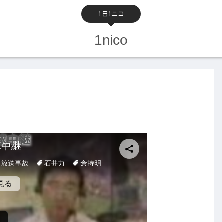
1日1ニコ
1nico
球中継