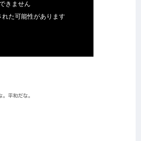
な。平和だな。