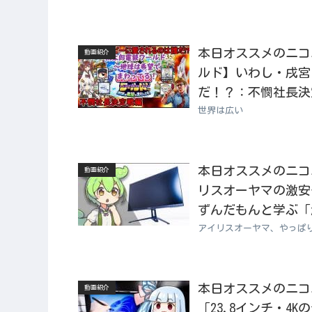
本日オススメのニコニコ
動画紹介
ルド】いわし・戌宮
だ！？：不憫社長決定
世界は広い
本日オススメのニコニコ
動画紹介
リスオーヤマの激安
ずんだもんと学ぶ「激
アイリスオーヤマ、やっぱ
本日オススメのニコニコ
動画紹介
「23.8インチ・4