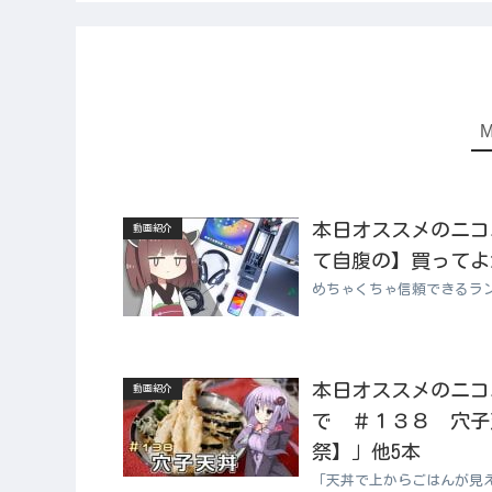
本日オススメのニコニコ
動画紹介
て自腹の】買ってよか
めちゃくちゃ信頼できるラン
本日オススメのニコニコ
動画紹介
で ＃１３８ 穴子天
祭】」他5本
「天丼で上からごはんが見