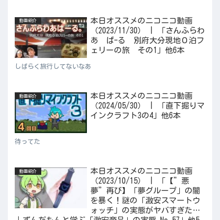
本日オススメのニコニコ動画
動画紹介
（2023/11/30） | 「さんふらわ
あ ぱ-る 別府大分現地０泊フ
ェリーの旅 その1」他6本
しばらく旅行してないなあ
本日オススメのニコニコ動画
動画紹介
（2024/05/30） | 「直下掘りマ
インクラフト3の4」他6本
待ってた
本日オススメのニコニコ動画
動画紹介
（2023/10/15） | 「【”悪
夢”再び】「夢グループ」の闇
を暴く！謎の「激安スマートウ
ォッチ」の実態がヤバすぎた…
｜ずんだもんと学ぶ「激安商品」の実態 No.57」他5