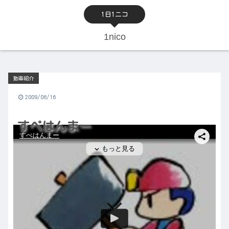
1日1ニコ
1nico
動画紹介
2009/06/16
すぺはんまー