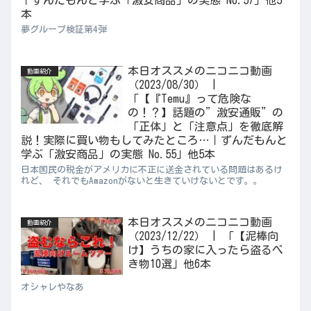
本
夢グループ検証第4弾
本日オススメのニコニコ動画
動画紹介
（2023/08/30） |
「【『Temu』って危険な
の！？】話題の”激安通販”の
「正体」と「注意点」を徹底解
説！実際に買い物もしてみたところ…｜ずんだもんと
学ぶ「激安商品」の実態 No.55」他5本
日本国民の税金がアメリカに不正に送金されている問題はあるけ
れど、 それでもAmazonがないと生きていけないとです。。
本日オススメのニコニコ動画
動画紹介
（2023/12/22） | 「【泥棒向
け】うちの家に入ったら盗るべ
き物10選」他6本
オシャレやなあ