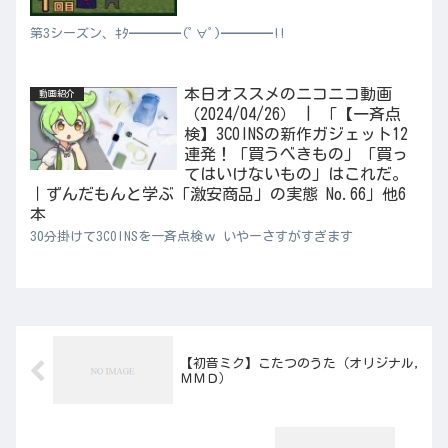
第3シーズン、ｷﾀ━━━━(ﾟ∀ﾟ)━━━━!!
本日オススメのニコニコ動画
動画紹介
（2024/04/26） | 「【一斉点
検】3COINSの新作ガジェット12
連発！「買うべきもの」「買っ
てはいけないもの」はこれだ。
｜ずんだもんと学ぶ「激安商品」の実態 No.66」他6
本
30分掛けて3COINSを一斉点検ｗ いやーさすがすぎます
【初音ミク】こたつのうた（オリジナル,
ＭＭＤ）