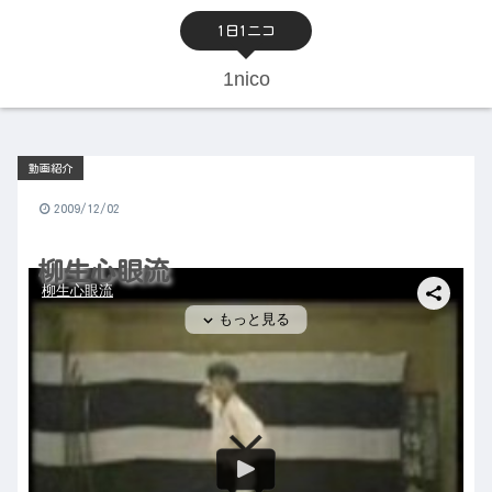
1日1ニコ
1nico
動画紹介
2009/12/02
柳生心眼流