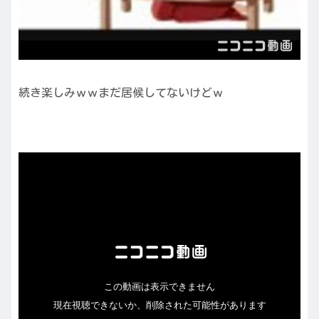
続き楽しみｗｗまだ居候してないけどｗ