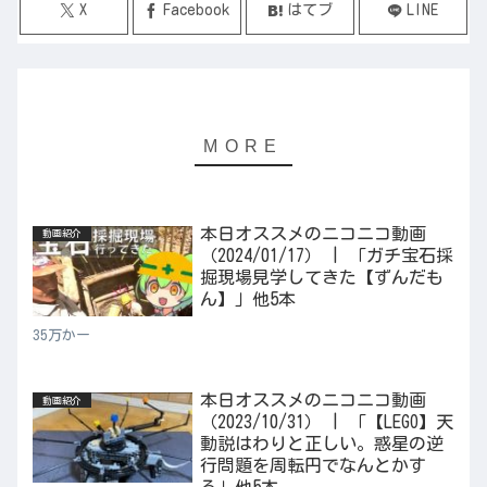
X
Facebook
はてブ
LINE
本日オススメのニコニコ動画
動画紹介
（2024/01/17） | 「ガチ宝石採
掘現場見学してきた【ずんだも
ん】」他5本
35万かー
本日オススメのニコニコ動画
動画紹介
（2023/10/31） | 「【LEGO】天
動説はわりと正しい。惑星の逆
行問題を周転円でなんとかす
る」他5本