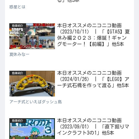
惑星とは
本日オススメのニコニコ動画
動画紹介
（2023/10/11） | 「【GTA5】夏
休み編２０２３：爆誕！ギャン
グモーター！【前編】」他5本
夏休みなー
本日オススメのニコニコ動画
動画紹介
（2024/01/26） | 「【LEGO】ア
ーチ式石橋を作って渡る」他5本
アーチ式といえばダッシュ島
本日オススメのニコニコ動画
動画紹介
（2023/09/01） | 「直下掘りマ
インクラフト3の1」他5本