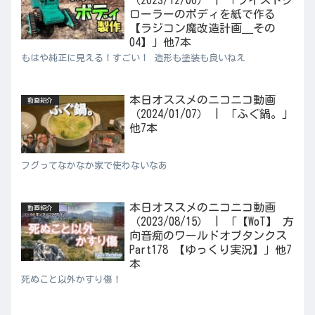
ローラーのボディを紙で作る
【ラジコン魔改造計画＿その
04】」他7本
もはや純正に見える！すごい！ 造形も塗装も良いねえ
本日オススメのニコニコ動画
動画紹介
（2024/01/07） | 「ふぐ鍋。」
他7本
フグってなかなか家で使わないなあ
本日オススメのニコニコ動画
動画紹介
（2023/08/15） | 「【WoT】 方
向音痴のワールドオブタンクス
Part178 【ゆっくり実況】」他7
本
死ぬこと以外かすり傷！