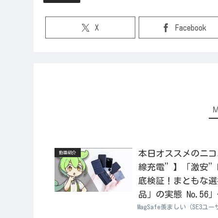
X
Facebook
本日オススメのニコニコ動
動画紹介
線充電”】「激安”M
底検証！まともな選
品」の実態 No.56
MagSafe羨ましい（SE3ユ