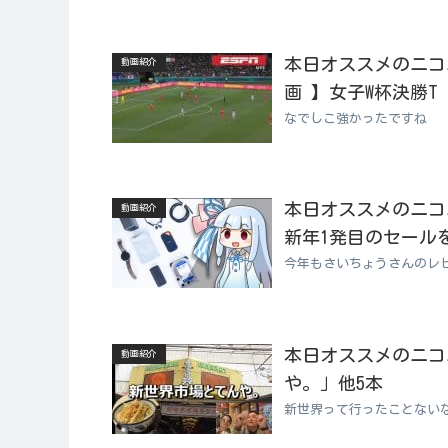
本日オススメのニコニコ
動画紹介
画 】女子W杯決勝T 
なでしこ強かったですね
本日オススメのニコニコ
動画紹介
新年1発目のセール
今年もさいちょうさんのレ
本日オススメのニコニコ
動画紹介
や。」他5本
新世界って行ったことない