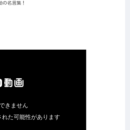
動の名言集！
）