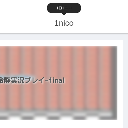
1日1ニコ
1nico
実況プレイ-final