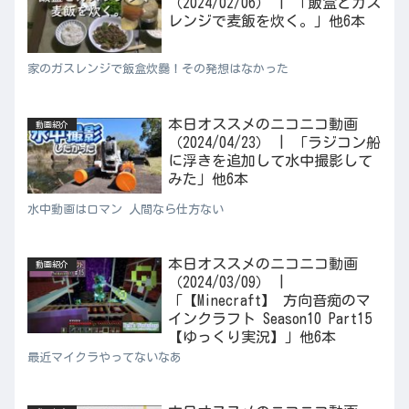
（2024/02/06） | 「飯盒とガス
レンジで麦飯を炊く。」他6本
家のガスレンジで飯盒炊爨！その発想はなかった
本日オススメのニコニコ動画
動画紹介
（2024/04/23） | 「ラジコン船
に浮きを追加して水中撮影して
みた」他6本
水中動画はロマン 人間なら仕方ない
本日オススメのニコニコ動画
動画紹介
（2024/03/09） |
「【Minecraft】 方向音痴のマ
インクラフト Season10 Part15
【ゆっくり実況】」他6本
最近マイクラやってないなあ