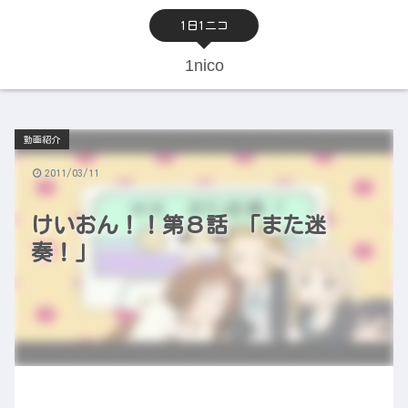
1日1ニコ
1nico
動画紹介
2011/03/11
けいおん！！第８話 「また迷
奏！」