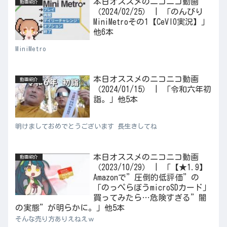
本日オススメのニコニコ動画
動画紹介
（2024/02/25） | 「のんびり
MiniMetroその1【CeVIO実況】」
他6本
MiniMetro
本日オススメのニコニコ動画
動画紹介
（2024/01/15） | 「令和六年初
詣。」他5本
明けましておめでとうございます 長生きしてね
本日オススメのニコニコ動画
動画紹介
（2023/10/29） | 「【★1.9】
Amazonで”圧倒的低評価”の
「のっぺらぼうmicroSDカード」
買ってみたら…危険すぎる”闇
の実態”が明らかに。」他5本
そんな売り方ありえねえｗ