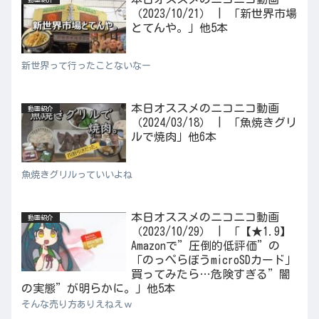
（2023/10/21） | 「新世界市場
とてんや。」他5本
新世界って行ったことないなー
本日オススメのニコニコ動画
動画紹介
（2024/03/18） | 「魚焼きグリ
ルで焼肉」他6本
魚焼きグリルっていいよね
本日オススメのニコニコ動画
動画紹介
（2023/10/29） | 「【★1.9】
Amazonで”圧倒的低評価”の
「のっぺらぼうmicroSDカード」
買ってみたら…危険すぎる”闇
の実態”が明らかに。」他5本
そんな売り方ありえねえｗ