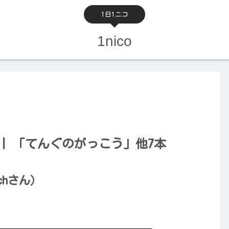
1日1ニコ
1nico
2） | 「てんぐのがっこう」他7本
chさん）