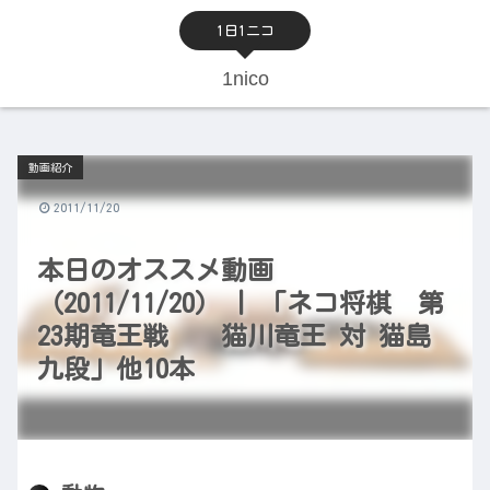
1日1ニコ
1nico
動画紹介
2011/11/20
本日のオススメ動画
（2011/11/20） | 「ネコ将棋 第
23期竜王戦 猫川竜王 対 猫島
九段」他10本