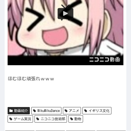
ほむほむ頑張れｗｗｗ
動画紹介
MikuMikuDance
アニメ
イギリス文化
ゲーム実況
ニコニコ技術部
動物