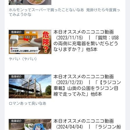
ホルモンってスーパーで買ったことないなあ 見掛けたら今度買っ
てみようかな
本日オススメのニコニコ動画
動画紹介
（2023/11/15） | 「質問：USB
の両側に充電器を繋いだらどう
なりますか？」他5本
ヤバい（ヤバい）
本日オススメのニコニコ動画
動画紹介
（2023/12/23） | 「【ラジコン
車載】山奥の公園をラジコン目
線で走ってみた」他6本
ロマンあって良いなあ
本日オススメのニコニコ動画
動画紹介
（2024/04/04） | 「ラジコン船