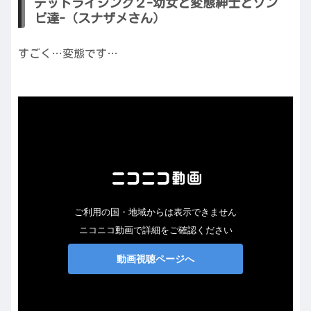
デッドライジング２-幼女と変態紳士とゾン
ビ達-（スナザメさん）
すごく…変態です…