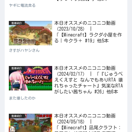
ヤギに電流走る
本日オススメのニコニコ動画
動画紹介
（2023/10/28） |
「【Minecraft】ラクダ小屋を作
る｜今クラ＋ #19」他5本
さすがハヤシさん
本日オススメのニコニコ動画
動画紹介
（2024/02/17） | 「『じゅうべ
えくえすと なんでもありRTA 壊
れちゃったチャート』気楽なRTA
がしたい茜ちゃん #26」他6本
また壊したのか
本日オススメのニコニコ動画
動画紹介
（2024/05/18） |
「【Minecraft】凪尾クラフト：