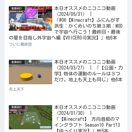
本日オススメのニコニコ動画
動画紹介
（2024/05/31） |
「#06【Minecraft】ふにんがす
派生：かくめいのち第３期：MOD
で宇宙へ行こう！最終回・最後
の星を目指し外宇宙へ編【VOICEROID実況】」他6本
ついに最終回
本日オススメのニコニコ動画
動画紹介
（2024/03/27） | 「【公園・力
学】物体の運動のルールは３つ
だけ。地上も天上も同じ」他6本
天上天下
本日オススメのニコニコ動画
動画紹介
（2024/01/30） |
「【Minecraft】 方向音痴のマ
インクラフト Season10 Part13
【ゆっくり実況】」他5本