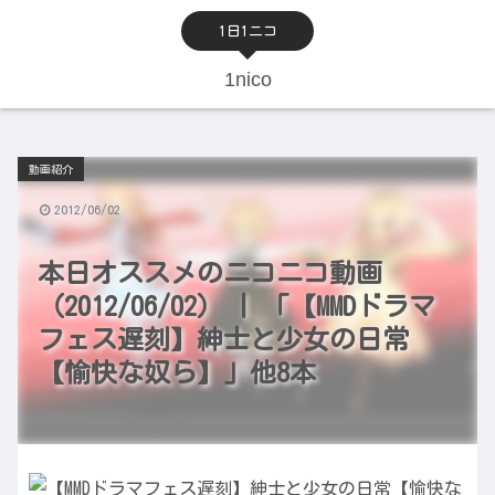
1日1ニコ
1nico
動画紹介
2012/06/02
本日オススメのニコニコ動画
（2012/06/02） | 「【MMDドラマ
フェス遅刻】紳士と少女の日常
【愉快な奴ら】」他8本