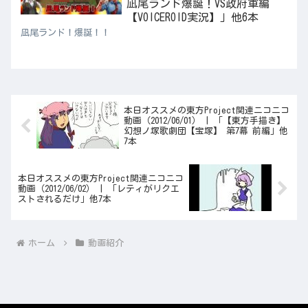
凪尾ランド爆誕！VS政府軍編
【VOICEROID実況】」他6本
凪尾ランド！爆誕！！
本日オススメの東方Project関連ニコニコ
動画（2012/06/01） | 「【東方手描き】
幻想ノ塚歌劇団【宝塚】 第7幕 前編」他
7本
本日オススメの東方Project関連ニコニコ
動画（2012/06/02） | 「レティがリクエ
ストされるだけ」他7本
ホーム
動画紹介