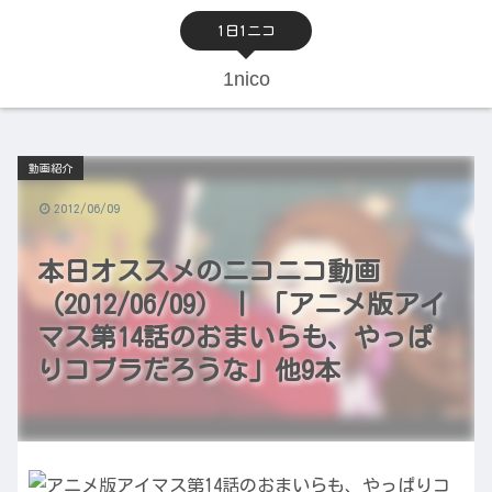
1日1ニコ
1nico
動画紹介
2012/06/09
本日オススメのニコニコ動画
（2012/06/09） | 「アニメ版アイ
マス第14話のおまいらも、やっぱ
りコブラだろうな」他9本