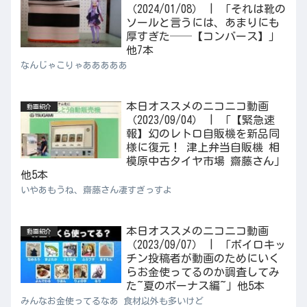
（2024/01/08） | 「それは靴の
ソールと言うには、あまりにも
厚すぎた──【コンバース】」
他7本
なんじゃこりゃあああああ
本日オススメのニコニコ動画
動画紹介
（2023/09/04） | 「【緊急速
報】幻のレトロ自販機を新品同
様に復元！ 津上弁当自販機 相
模原中古タイヤ市場 齋藤さん」
他5本
いやあもうね、齋藤さん凄すぎっすよ
本日オススメのニコニコ動画
動画紹介
（2023/09/07） | 「ボイロキッ
チン投稿者が動画のためにいく
らお金使ってるのか調査してみ
た~夏のボーナス編~」他5本
みんなお金使ってるなあ 食材以外も多いけど