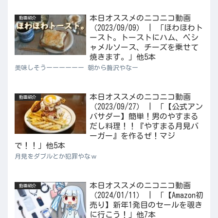
本日オススメのニコニコ動画
動画紹介
（2023/09/09） | 「ほわほわト
ースト。トーストにハム、ベシ
ャメルソース、チーズを乗せて
焼きます。」他5本
美味しそうーーーーーー 朝から贅沢やなー
本日オススメのニコニコ動画
動画紹介
（2023/09/27） | 「【公式アン
バサダー】簡単！男のやすまる
だし料理！！『やすまる月見バ
ーガー』を作るぜ！マジ
で！！」他5本
月見をダブルとか犯罪やなｗ
本日オススメのニコニコ動画
動画紹介
（2024/01/11） | 「【Amazon初
売り】新年1発目のセールを覗き
に行こう！」他7本