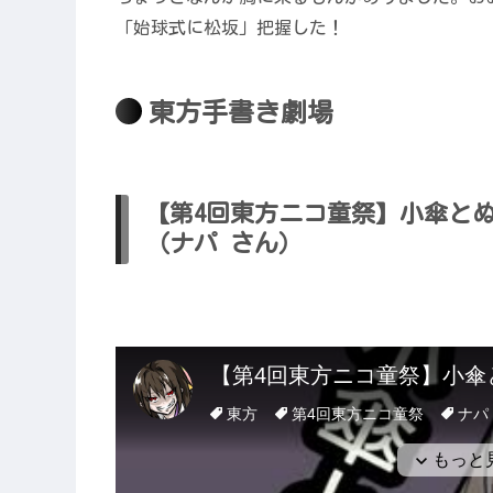
「始球式に松坂」把握した！
東方手書き劇場
【第4回東方ニコ童祭】小傘と
（ナパ さん）