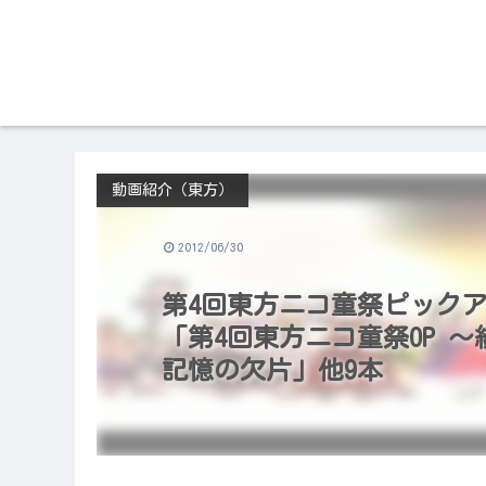
動画紹介（東方）
2012/06/30
第4回東方ニコ童祭ピックアップ
「第4回東方ニコ童祭OP 
記憶の欠片」他9本