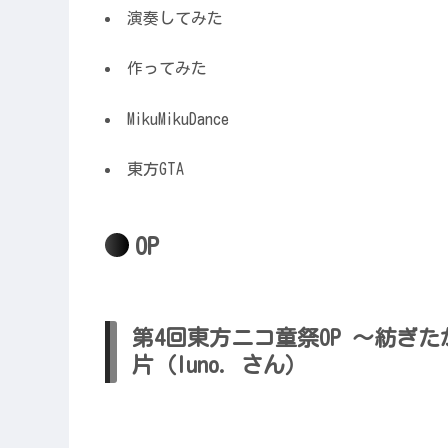
演奏してみた
作ってみた
MikuMikuDance
東方GTA
OP
第4回東方ニコ童祭OP ～紡ぎ
片（luno. さん）