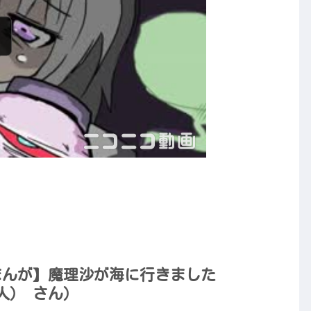
ｗ
まんが】魔理沙が海に行きました
の人） さん）