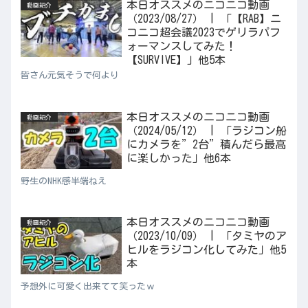
本日オススメのニコニコ動画
動画紹介
（2023/08/27） | 「【RAB】ニ
コニコ超会議2023でゲリラパフ
ォーマンスしてみた！
【SURVIVE】」他5本
皆さん元気そうで何より
本日オススメのニコニコ動画
動画紹介
（2024/05/12） | 「ラジコン船
にカメラを”2台”積んだら最高
に楽しかった」他6本
野生のNHK感半端ねえ
本日オススメのニコニコ動画
動画紹介
（2023/10/09） | 「タミヤのア
ヒルをラジコン化してみた」他5
本
予想外に可愛く出来てて笑ったｗ