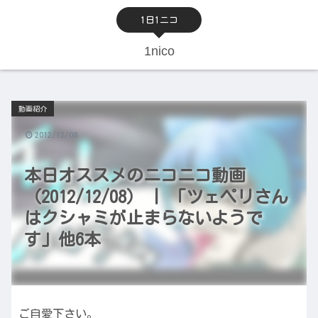
1日1ニコ
1nico
動画紹介
2012/12/08
本日オススメのニコニコ動画
（2012/12/08） | 「ツェペリさん
はクシャミが止まらないようで
す」他6本
ご自愛下さい。