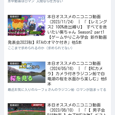
水中動画はロマン 人間なら仕方ない
本日オススメのニコニコ動画
動画紹介
（2023/11/24） | 「【レミング
ス2 100%救出縛り】 すべてを救
いたい葵ちゃん Season2 part1
【ゲームやりこみ学会 新作動画
発表会2023秋】RTAのオマケ付き」他5本
ここまで求められるのか（求められてない）
本日オススメのニコニコ動画
動画紹介
（2024/05/16） | 「【RCカメ
ラ】カメラ付きラジコン船で白
竜湖の桜を水面から楽しむ」他6
本
最近お気に入りのルーフェさんのラジコン船 ロマンが詰まってる
本日オススメのニコニコ動画
動画紹介
（2023/08/10） | 「【 男子会