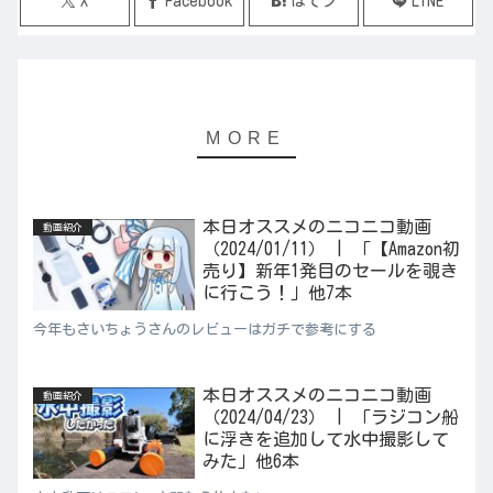
X
Facebook
はてブ
LINE
本日オススメのニコニコ動画
動画紹介
（2024/01/11） | 「【Amazon初
売り】新年1発目のセールを覗き
に行こう！」他7本
今年もさいちょうさんのレビューはガチで参考にする
本日オススメのニコニコ動画
動画紹介
（2024/04/23） | 「ラジコン船
に浮きを追加して水中撮影して
みた」他6本