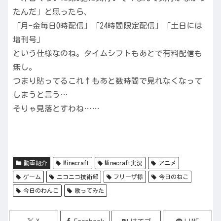
たんだ」と思ったら、
「月-金毎日0時配信」「24時間限定配信」「土日には
増刊号」
という仕様なのね。タイムシフトもあとで有料配信も
無し。
つまり貼ってるこれ↑もあと数時間で見れなくなって
しまうと言う…
そりゃ見落とすわね……
動画紹介
Minecraft
Minecraft実況
アニメ
ゲーム
ニコニコ技術部
フリーザ様
今日のねこ
今日のわんこ
歌ってみた