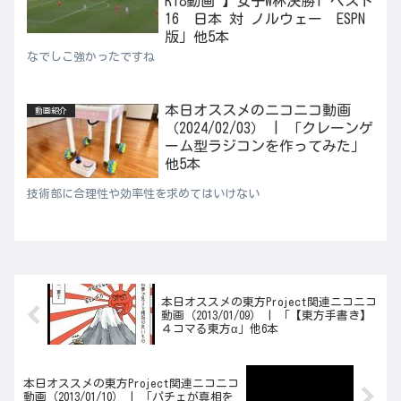
R18動画 】女子W杯決勝T ベスト
16 日本 対 ノルウェー ESPN
版」他5本
なでしこ強かったですね
本日オススメのニコニコ動画
動画紹介
（2024/02/03） | 「クレーンゲ
ーム型ラジコンを作ってみた」
他5本
技術部に合理性や効率性を求めてはいけない
本日オススメの東方Project関連ニコニコ
動画（2013/01/09） | 「【東方手書き】
４コマる東方α」他6本
本日オススメの東方Project関連ニコニコ
動画（2013/01/10） | 「パチェが真相を