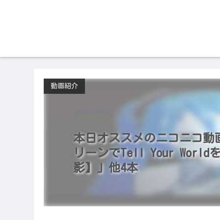
動画紹介
2013/01/20
本日オススメのニコニコ動画（2
リーンでTell Your W
影】」他4本