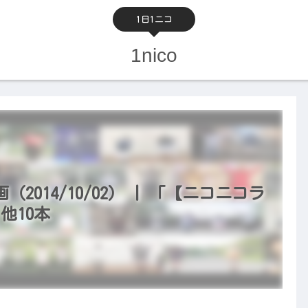
1日1ニコ
1nico
014/10/02） | 「【ニコニコラ
」他10本