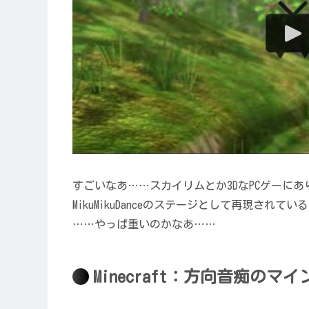
すごいなあ……スカイリムとか3DなPCゲーに
MikuMikuDanceのステージとして再現されて
……やっぱ重いのかなあ……
Minecraft：方向音痴のマ