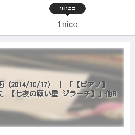
1日1ニコ
1nico
014/10/17） | 「【ピアノ】
 【七夜の願い星 ジラーチ】」他8