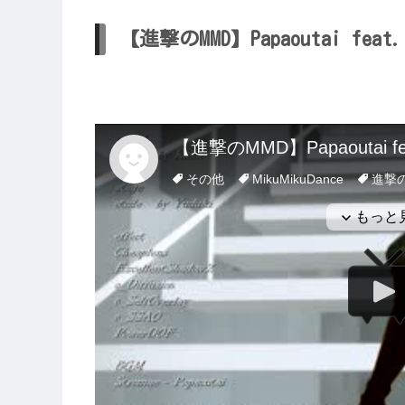
【進撃のMMD】Papaoutai fea