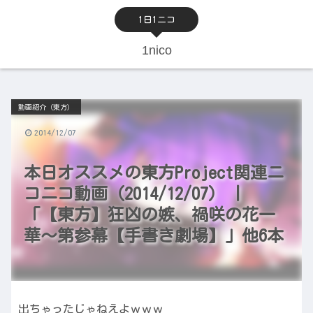
1日1ニコ
1nico
動画紹介（東方）
2014/12/07
本日オススメの東方Project関連ニ
コニコ動画（2014/12/07） |
「【東方】狂凶の嫉、禍咲の花一
華～第参幕【手書き劇場】」他6本
出ちゃったじゃねえよｗｗｗ