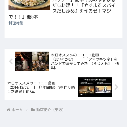
だし料理！！『やすまるスパイ
スだし炒め』を作るぜ！マジ
で！！」他5本
料理特集
本日オススメのニコニコ動画
（2014/12/07） | 「「アマツキツネ」を
バンドで演奏してみた 【ろじえも】」他
8本
本日オススメのニコニコ動画
（2014/12/08） | 「4年間MMD-PVを作り続
けた結果」他8本
ホーム
動画紹介（東方）