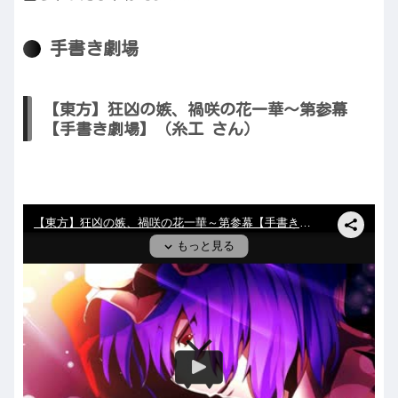
手書き劇場
【東方】狂凶の嫉、禍咲の花一華～第参幕
【手書き劇場】（糸工 さん）