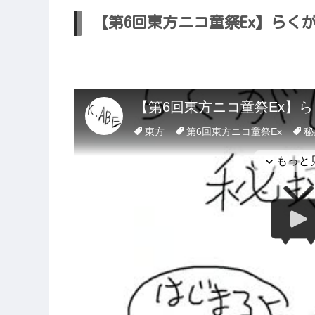
【第6回東方ニコ童祭Ex】らくが