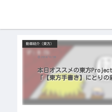
動画紹介（東方）
2014/12/08
本日オススメの東方Project
「【東方手書き】にとりの新