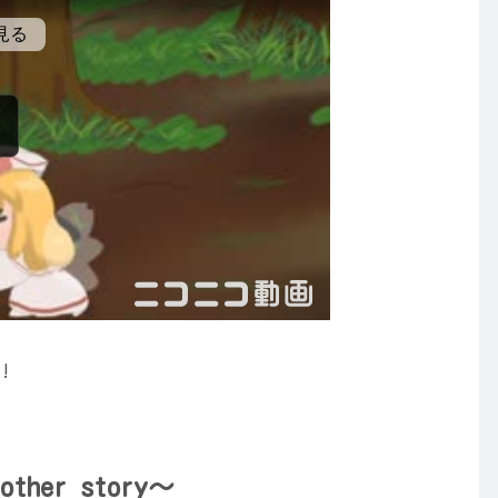
!
her story～