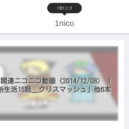
1日1ニコ
1nico
関連ニコニコ動画（2014/12/08） |
生活15話＿クリスマッシュ」他6本