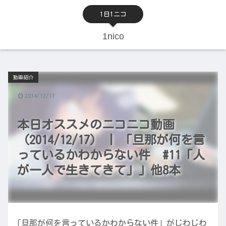
1日1ニコ
1nico
動画紹介
2014/12/17
本日オススメのニコニコ動画
（2014/12/17） | 「旦那が何を言
っているかわからない件 #11「人
が一人で生きてきて」」他8本
「旦那が何を言っているかわからない件」がじわじわ