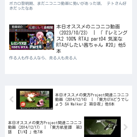
ボカロ黎明期、まだニコニコ動画に勢いがあった頃、 テトさん好
きだったなあ
本日オススメのニコニコ動画
動画紹介
（2023/10/23） | 「『レミング
ス2 100% RTA』part04 気楽な
RTAがしたい茜ちゃん #20」他5
本
作る人も作る人なら、走る人も走る人
本日オススメの東方Project関連ニコニコ
動画（2014/12/16） | 「東方GTAどうでし
ょう SA Walker２ 第⑨夜」他6本
本日オススメの東方Project関連ニコニコ
動画（2014/12/17） | 「東方航星譚 第3
話 【1/4】」他7本