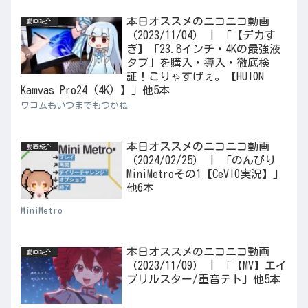
本日オススメのニコニコ動画
動画紹介
（2023/11/04） | 「【デカす
ぎ】「23.8インチ・4Kの最強液
タブ」を購入・導入・徹底検
証！こりゃすげぇ。【HUION
Kamvas Pro24 (4K) 】」他5本
ワコムもいつまでもつかね
本日オススメのニコニコ動画
動画紹介
（2024/02/25） | 「のんびり
MiniMetroその1【CeVIO実況】」
他6本
MiniMetro
本日オススメのニコニコ動画
動画紹介
（2023/11/09） | 「【MV】エイ
プリルスター/重音テト」他5本