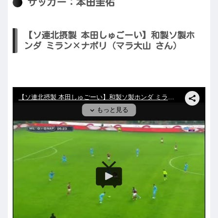
サッカー：本田圭佑
【ソ連北摂製 本田しゅごーい】和製ソ製ホ
ンダ ミラン×ナポリ（マラ大山 さん）