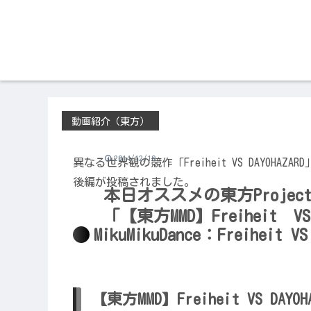
動画紹介（東方）
2014/12/19
異なる世界観の競作「Freiheit VS DAYOHAZAR
後編が投稿されました。
本日オススメの東方Project
「【東方MMD】Freiheit V
MikuMikuDance：Freiheit VS
【東方MMD】Freiheit VS DA