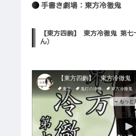
手書き劇場：東方冷徹鬼
【東方四齣】 東方冷徹鬼 第七十
ん）