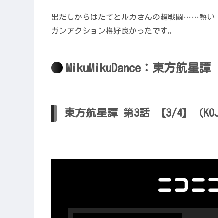
出だしからはたてとルカさんの超戦闘……熱い
ガンアクション格好良かったです。
MikuMikuDance：東方航星譚
東方航星譚 第3話 【3/4】（KO