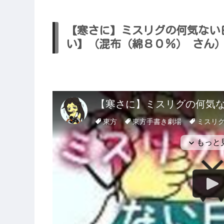
【寒さに】ミスリグの何気ない
い】（混布（綿８０％） さん