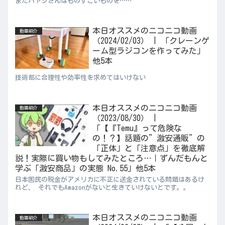
またハヤシさんはものすごいものを……
本日オススメのニコニコ動画
動画紹介
（2024/02/03） | 「クレーンゲ
ーム型ラジコンを作ってみた」
他5本
技術部に合理性や効率性を求めてはいけない
本日オススメのニコニコ動画
動画紹介
（2023/08/30） |
「【『Temu』って危険な
の！？】話題の”激安通販”の
「正体」と「注意点」を徹底解
説！実際に買い物もしてみたところ…｜ずんだもんと
学ぶ「激安商品」の実態 No.55」他5本
日本国民の税金がアメリカに不正に送金されている問題はあるけ
れど、 それでもAmazonがないと生きていけないとです。。
本日オススメのニコニコ動画
動画紹介