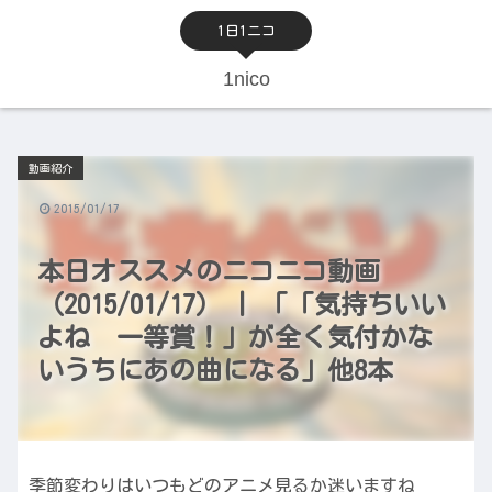
1日1ニコ
1nico
動画紹介
2015/01/17
本日オススメのニコニコ動画
（2015/01/17） | 「「気持ちいい
よね 一等賞！」が全く気付かな
いうちにあの曲になる」他8本
季節変わりはいつもどのアニメ見るか迷いますね