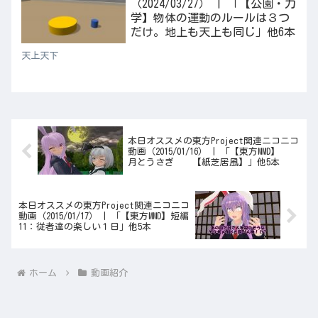
（2024/03/27） | 「【公園・力
学】物体の運動のルールは３つ
だけ。地上も天上も同じ」他6本
天上天下
本日オススメの東方Project関連ニコニコ
動画（2015/01/16） | 「【東方MMD】
月とうさぎ 【紙芝居風】」他5本
本日オススメの東方Project関連ニコニコ
動画（2015/01/17） | 「【東方MMD】短編
11：従者達の楽しい１日」他5本
ホーム
動画紹介