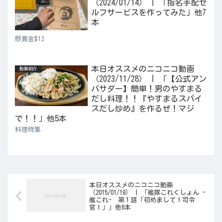
（2024/01/14） | 「指名手配セ
ルフサービスを作ってみた」他7
本
懸賞金$12
本日オススメのニコニコ動画
動画紹介
（2023/11/28） | 「【公式アン
バサダー】簡単！男のやすまる
だし料理！！『やすまるスパイ
スだし炒め』を作るぜ！マジ
で！！」他5本
料理特集
本日オススメのニコニコ動画
（2015/01/19） | 「艦隊これくしょん -
艦これ- 第１話「初めまして！司令
官！」」他6本