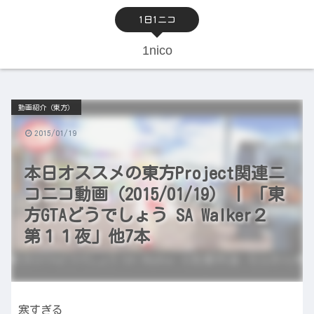
1日1ニコ
1nico
動画紹介（東方）
2015/01/19
本日オススメの東方Project関連ニ
コニコ動画（2015/01/19） | 「東
方GTAどうでしょう SA Walker２
第１１夜」他7本
寒すぎる