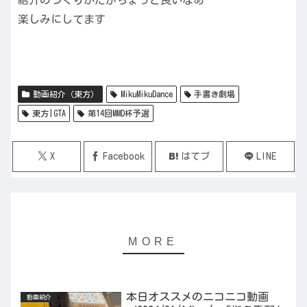
楽しみにしてます
動画紹介（東方）
MikuMikuDance
手書き劇場
東方|GTA
第14回MMD杯予選
X
Facebook
はてブ
LINE
本日オススメのニコニコ動画
動画紹介