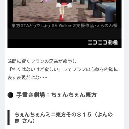
暗闇に響くフランの足音が癒やし
「怖くはないけど寂しい」ってフランの心象を的確に
表す表現だよな……
手書き劇場：ちぇんちぇん東方
ちぇんちぇんミニ東方その３１５（よんの
き さん）