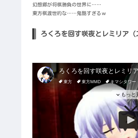
幻想郷が将棋勝負の世界に……
東方棋渡世的な……鬼酷すぎるｗ
ろくろを回す咲夜とレミリア（