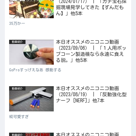
（2024/01/17） | 「ガチ宝石採
掘現場見学してきた【ずんだも
ん】」他5本
35万かー
本日オススメのニコニコ動画
動画紹介
（2023/09/06） | 「１人用ポッ
プコーン製造機なら永遠に食え
る説。」他5本
GoProすっげえなあ 感動する
本日オススメのニコニコ動画
動画紹介
（2023/08/19） | 「反動強化型
ナーフ [NERF]」他7本
椛可愛すぎ
本日オススメのニコニコ動画
動画紹介