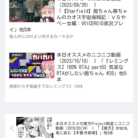
（2023/09/26） |
「【Starfield】茜ちゃん葵ちゃ
んのカオス宇宙海賊記：ＶＳや
べー女編：VOICEROID実況プレ
イ」他5本
個人的にはACより刺さるなーやるか
本日オススメのニコニコ動画
動画紹介
（2023/10/10） | 「『レミング
ス2 100% RTA』part03 気楽な
RTAがしたい茜ちゃん #20」他5
本
相変わらず鬼畜そうなレミングス2 100%
本日オススメの東方Project関連ニコニコ
動画（2015/03/24） | 「【東方】針妙丸
鬼に挑む【手書き劇場】」他6本