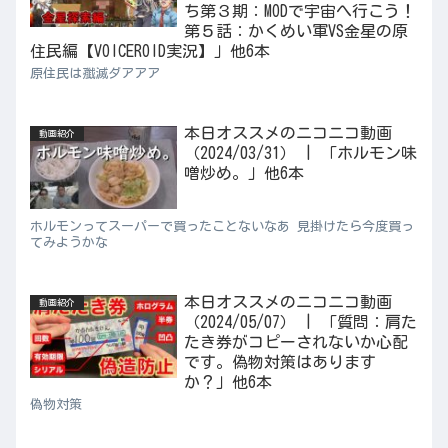
ち第３期：MODで宇宙へ行こう！
第５話：かくめい軍VS金星の原
住民編【VOICEROID実況】」他6本
原住民は殲滅ダアアア
本日オススメのニコニコ動画
動画紹介
（2024/03/31） | 「ホルモン味
噌炒め。」他6本
ホルモンってスーパーで買ったことないなあ 見掛けたら今度買っ
てみようかな
本日オススメのニコニコ動画
動画紹介
（2024/05/07） | 「質問：肩た
たき券がコピーされないか心配
です。偽物対策はあります
か？」他6本
偽物対策