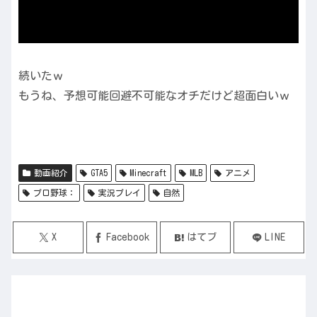
続いたｗ
もうね、予想可能回避不可能なオチだけど超面白いｗ
動画紹介
GTA5
Minecraft
MLB
アニメ
プロ野球：
実況プレイ
自然
X
Facebook
はてブ
LINE