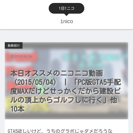
1日1ニコ
1nico
動画紹介
2015/05/04
本日オススメのニコニコ動画
（2015/05/04） | 「PC版GTA5手配
度MAXだけどせっかくだから建設ビ
ルの頂上からゴルフしに行く」他
10本
GTA5欲しいけど、うちのグラボじゃダメだろうな