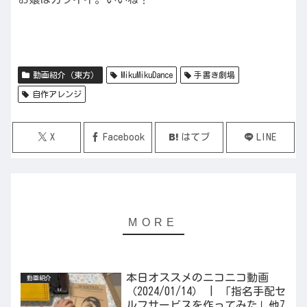
動画紹介（東方）
MikuMikuDance
手書き劇場
自作アレンジ
X
Facebook
はてブ
LINE
本日オススメのニコニコ動画
動画紹介
（2024/01/14） | 「指名手配セ
ルフサービスを作ってみた」他7