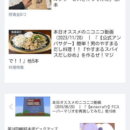
本
懸賞金$12
本日オススメのニコニコ動画
動画紹介
（2023/11/28） | 「【公式アン
バサダー】簡単！男のやすまる
だし料理！！『やすまるスパイ
スだし炒め』を作るぜ！マジ
で！！」他5本
料理特集
本日オススメのニコニコ動画
（2015/05/20） | 「【minecraft】FCス
ーパーマリオを再現してみた」他10本
第14回MMD杯本選ピックアップ