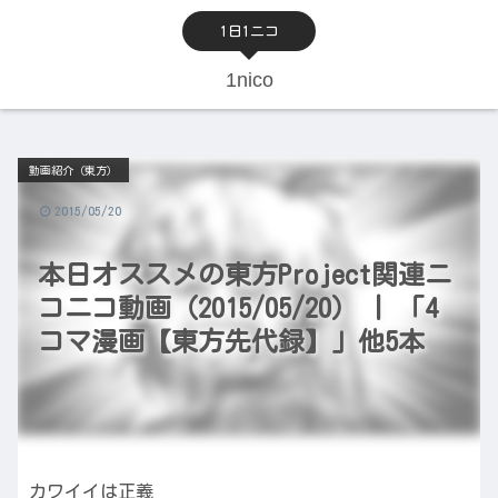
1日1ニコ
1nico
動画紹介（東方）
2015/05/20
本日オススメの東方Project関連ニ
コニコ動画（2015/05/20） | 「4
コマ漫画【東方先代録】」他5本
カワイイは正義