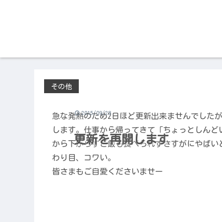
その他
2015/09/28
急な発熱のため2日ほど更新出来ませんでした
します。仕事から帰ってきて「ちょっとしんどいな
更新を再開します
から下がらずご飯も食べられずさすがにやばい
わり目、コワい。
皆さまもご自愛くださいませー