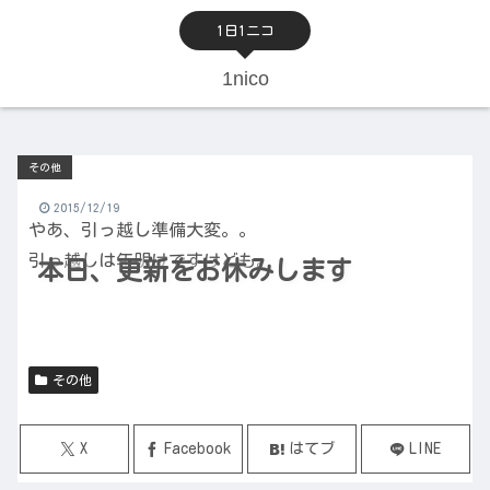
1日1ニコ
1nico
その他
2015/12/19
やあ、引っ越し準備大変。。
引っ越しは年明けですけども。
本日、更新をお休みします
その他
X
Facebook
はてブ
LINE