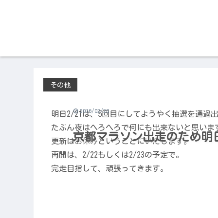
その他
2016/02/20
明日2/21は、5回目にしてようやく抽選を通
たぶん夜はへろへろで何にも出来ないと思いま
京都マラソン出走のため明日
更新はお休みということにいたします。
再開は、2/22もしくは2/23の予定で。
完走目指して、頑張ってきます。