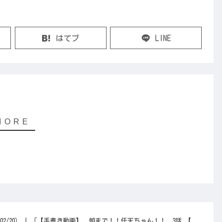
はてブ
LINE
02/20） | 「【手書き動画】 朝まで！！任天ちゃん！！ 3話 【