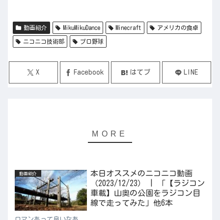
動画紹介
MikuMikuDance
Minecraft
アメリカの食卓
ニコニコ技術部
プロ野球
X
Facebook
はてブ
LINE
本日オススメのニコニコ動画
動画紹介
（2023/12/23） | 「【ラジコン
車載】山奥の公園をラジコン目
線で走ってみた」他6本
ロマンあって良いなあ