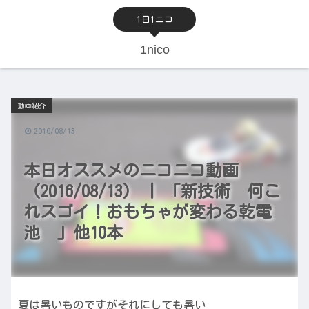
1日1ニコ
1nico
動画紹介
2016/08/13
本日オススメのニコニコ動画
（2016/08/13） | 「新技術 何こ
れスゴイ！おもちゃが変わる乾電
池 」他10本
夏は暑いものですがそれにしても暑い