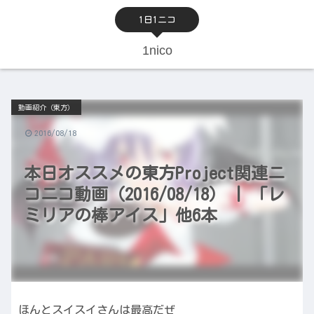
1日1ニコ
1nico
動画紹介（東方）
2016/08/18
本日オススメの東方Project関連ニ
コニコ動画（2016/08/18） | 「レ
ミリアの棒アイス」他6本
ほんとスイスイさんは最高だぜ