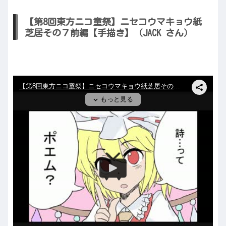
【第8回東方ニコ童祭】ニセコウマキョウ紙
芝居その７前編【手描き】（JACK さん）