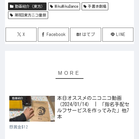
動画紹介（東方）
MikuMikuDance
手書き劇場
第8回東方ニコ童祭
X
Facebook
はてブ
LINE
本日オススメのニコニコ動画
動画紹介
（2024/01/14） | 「指名手配セ
ルフサービスを作ってみた」他7
本
懸賞金$12