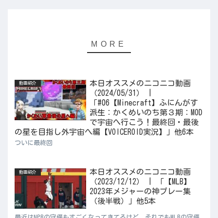
本日オススメのニコニコ動画
動画紹介
（2024/05/31） |
「#06【Minecraft】ふにんがす
派生：かくめいのち第３期：MOD
で宇宙へ行こう！最終回・最後
の星を目指し外宇宙へ編【VOICEROID実況】」他6本
ついに最終回
本日オススメのニコニコ動画
動画紹介
（2023/12/12） | 「【MLB】
2023年メジャーの神プレー集
（後半戦）」他5本
最近はNPBの守備もすごくなってきてるけど、それでもMLBの守備