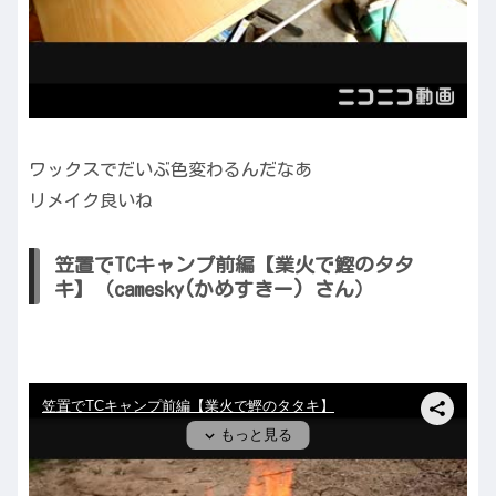
ワックスでだいぶ色変わるんだなあ
リメイク良いね
笠置でTCキャンプ前編【業火で鰹のタタ
キ】（camesky(かめすきー) さん）