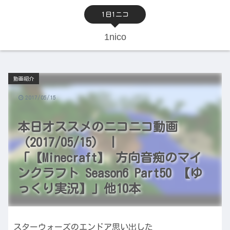
1日1ニコ
1nico
動画紹介
2017/05/15
本日オススメのニコニコ動画
（2017/05/15） |
「【Minecraft】 方向音痴のマイ
ンクラフト Season6 Part50 【ゆ
っくり実況】」他10本
スターウォーズのエンドア思い出した