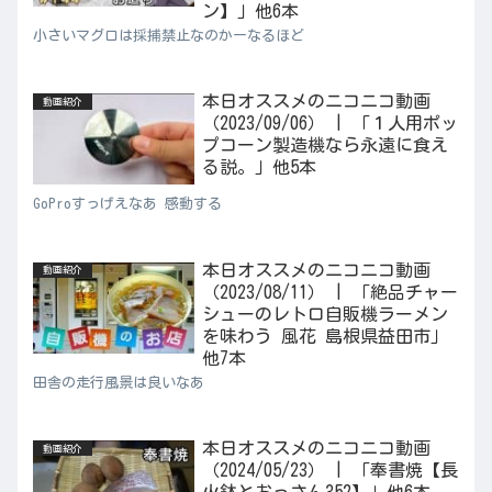
ン】」他6本
小さいマグロは採捕禁止なのかーなるほど
本日オススメのニコニコ動画
動画紹介
（2023/09/06） | 「１人用ポッ
プコーン製造機なら永遠に食え
る説。」他5本
GoProすっげえなあ 感動する
本日オススメのニコニコ動画
動画紹介
（2023/08/11） | 「絶品チャー
シューのレトロ自販機ラーメン
を味わう 風花 島根県益田市」
他7本
田舎の走行風景は良いなあ
本日オススメのニコニコ動画
動画紹介
（2024/05/23） | 「奉書焼【長
火鉢とおっさん352】」他6本