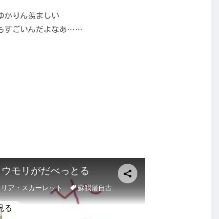
ゆかりん羨ましい
もすごいんだよなあ……