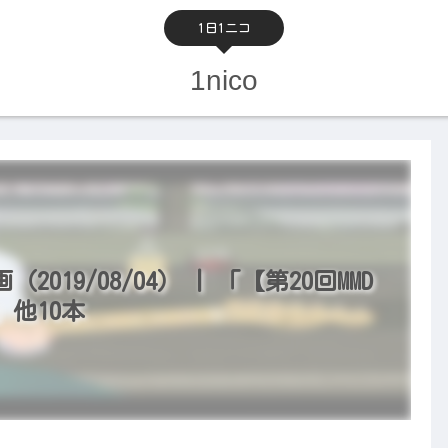
1日1ニコ
1nico
19/08/04） | 「【第20回MMD
他10本