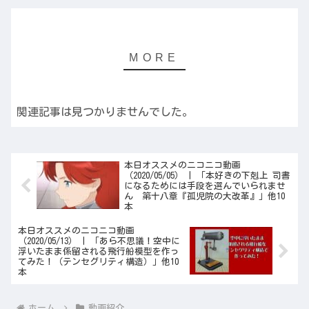
関連記事は見つかりませんでした。
本日オススメのニコニコ動画
（2020/05/05） | 「本好きの下剋上 司書
になるためには手段を選んでいられませ
ん 第十八章『孤児院の大改革』」他10
本
本日オススメのニコニコ動画
（2020/05/13） | 「あら不思議！空中に
浮いたまま係留される飛行船模型を作っ
てみた！（テンセグリティ構造）」他10
本
ホーム
動画紹介