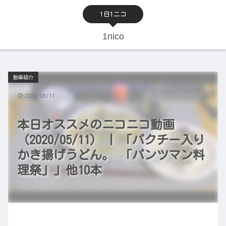
1日1ニコ
1nico
動画紹介
2020/05/11
本日オススメのニコニコ動画
（2020/05/11） | 「パクチー入り
かき揚げうどん。 「パンツマン料
理祭」」他10本